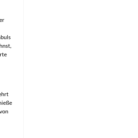
er
nbuls
hnst,
rte
ehrt
nieße
 von