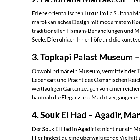
Erlebe orientalischen Luxus im La Sultana Ma
marokkanisches Design mit modernstem Komf
traditionellen Hamam-Behandlungen und Mas
Seele. Die ruhigen Innenhöfe und die kunstvo
3. Topkapi Palast Museum – 
Obwohl primär ein Museum, vermittelt der Top
Lebensart und Pracht des Osmanischen Reic
weitläufigen Gärten zeugen von einer reichen
hautnah die Eleganz und Macht vergangener E
4. Souk El Had – Agadir, Ma
Der Souk El Had in Agadir ist nicht nur ein 
Hier findest du eine überwältigende Vielfal