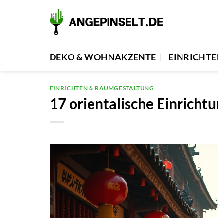
Zum
Inhalt
springen
DEKO & WOHNAKZENTE
EINRICHT
EINRICHTEN & RAUMGESTALTUNG
17 orientalische Einricht