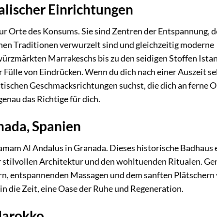
talischer Einrichtungen
nur Orte des Konsums. Sie sind Zentren der Entspannung, d
schen Traditionen verwurzelt sind und gleichzeitig moderne
würzmärkten Marrakeschs bis zu den seidigen Stoffen Ista
ner Fülle von Eindrücken. Wenn du dich nach einer Auszeit se
ntischen Geschmacksrichtungen suchst, die dich an ferne O
enau das Richtige für dich.
nada, Spanien
Hamam Al Andalus in Granada. Dieses historische Badhaus 
r stilvollen Architektur und den wohltuenden Ritualen. Ge
rn, entspannenden Massagen und dem sanften Plätschern
 in die Zeit, eine Oase der Ruhe und Regeneration.
Marokko