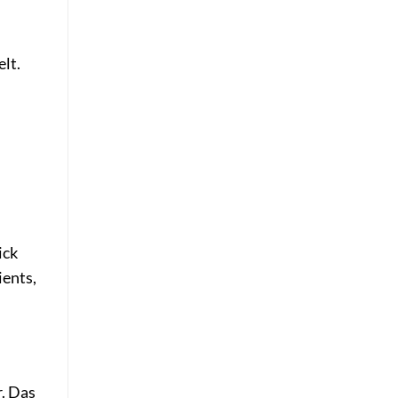
lt.
ick
ients,
r. Das