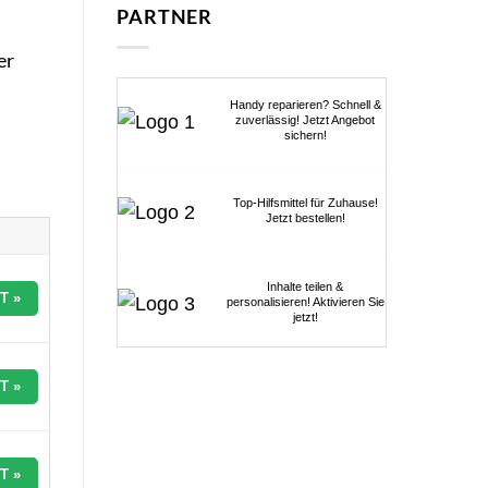
PARTNER
er
Handy reparieren? Schnell &
zuverlässig! Jetzt Angebot
sichern!
Top-Hilfsmittel für Zuhause!
Jetzt bestellen!
Inhalte teilen &
T »
personalisieren! Aktivieren Sie
jetzt!
T »
T »