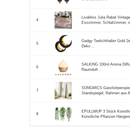
Livabliss Julia Rabat Vint
4
Esszimmer, Schlafzimmer, ori
Gadgy Teelichthalter Gold 2e
5
Deko ...
SALKING 100ml Aroma Diffus
6
Raumduft ...
SONGMICS Ganzkörperspiege
7
Standspiegel, Rahmen aus Alu
EPULLWUP 3 Stück Künstlic
8
Künstliche Pflanzen Hängend