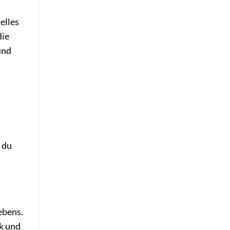
elles
die
und
 du
ebens.
ik und