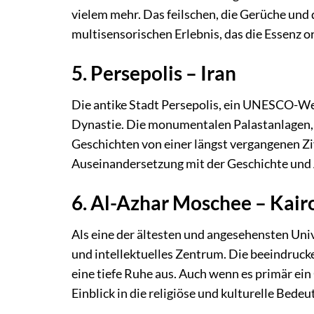
vielem mehr. Das feilschen, die Gerüche un
multisensorischen Erlebnis, das die Essenz o
5. Persepolis – Iran
Die antike Stadt Persepolis, ein UNESCO-We
Dynastie. Die monumentalen Palastanlagen, 
Geschichten von einer längst vergangenen Zivi
Auseinandersetzung mit der Geschichte und A
6. Al-Azhar Moschee – Kair
Als eine der ältesten und angesehensten Univ
und intellektuelles Zentrum. Die beeindruck
eine tiefe Ruhe aus. Auch wenn es primär ein
Einblick in die religiöse und kulturelle Bede