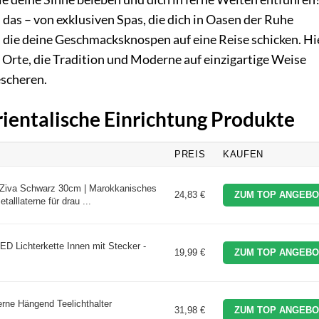
 das – von exklusiven Spas, die dich in Oasen der Ruhe
, die deine Geschmacksknospen auf eine Reise schicken. Hi
er Orte, die Tradition und Moderne auf einzigartige Weise
escheren.
rientalische Einrichtung Produkte
PREIS
KAUFEN
l Ziva Schwarz 30cm | Marokkanisches
24,83 €
ZUM TOP ANGEBO
talllaterne für drau ...
 Lichterkette Innen mit Stecker -
19,99 €
ZUM TOP ANGEBO
ne Hängend Teelichthalter
31,98 €
ZUM TOP ANGEBO