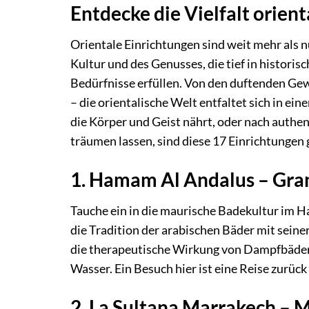
Entdecke die Vielfalt orien
Orientale Einrichtungen sind weit mehr als 
Kultur und des Genusses, die tief in histori
Bedürfnisse erfüllen. Von den duftenden Ge
– die orientalische Welt entfaltet sich in ei
die Körper und Geist nährt, oder nach authe
träumen lassen, sind diese 17 Einrichtungen g
1. Hamam Al Andalus – Gra
Tauche ein in die maurische Badekultur im 
die Tradition der arabischen Bäder mit seine
die therapeutische Wirkung von Dampfbäde
Wasser. Ein Besuch hier ist eine Reise zurück
2. La Sultana Marrakech – 