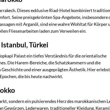
rrakech. Dieses exklusive Riad-Hotel kombiniert tradition
ort. Seine preisgekrönten Spa-Angebote, insbesondere 
sagen mit Arganöl, sind eine wahre Wohltat für Körper 
llen Fliesenarbeiten laden zum Verweilen ein.
Istanbul, Türkei
kapi Palast ein tiefes Verständnis für die orientalische
hes. Die Harem-Bereiche, die Schatzkammern und die
 Geschichte und einer ausgeprägten Ästhetik. Hier erlebst
pochen, die bis heute nachwirkt.
rokko
Markt, sondern ein pulsierendes Herz des marokkanischen L
t an Gewürzen, Lederwaren, traditioneller Kleidung, Keram