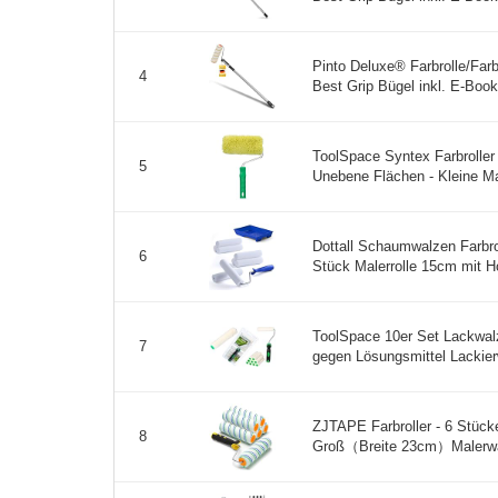
Pinto Deluxe® Farbrolle/Far
4
Best Grip Bügel inkl. E-Book 
ToolSpace Syntex Farbroller
5
Unebene Flächen - Kleine Male
Dottall Schaumwalzen Farbro
6
Stück Malerrolle 15cm mit Hoh
ToolSpace 10er Set Lackwalze
7
gegen Lösungsmittel Lackierw
ZJTAPE Farbroller - 6 Stücke
8
Groß（Breite 23cm）Malerwalze