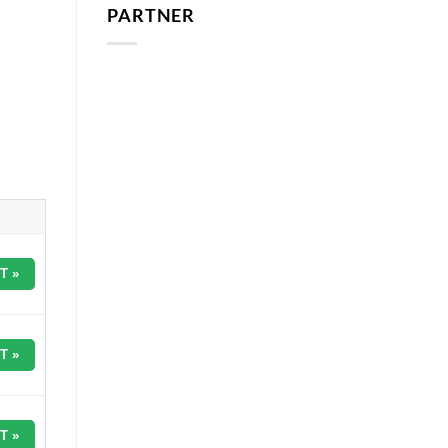
PARTNER
T »
T »
T »