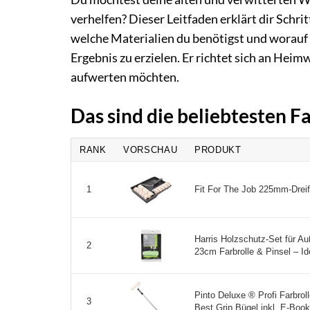
verhelfen? Dieser Leitfaden erklärt dir Schri
welche Materialien du benötigst und worauf
Ergebnis zu erzielen. Er richtet sich an Hei
aufwerten möchten.
Das sind die beliebtesten F
RANK
VORSCHAU
PRODUKT
Fit For The Job 225mm-Dreifa
1
Harris Holzschutz-Set für Au
2
23cm Farbrolle & Pinsel – Ide
Pinto Deluxe ® Profi Farbro
3
Best Grip Bügel inkl. E-Book 