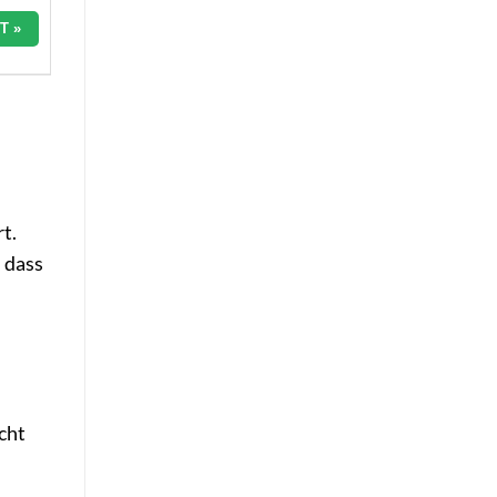
T »
t.
 dass
cht