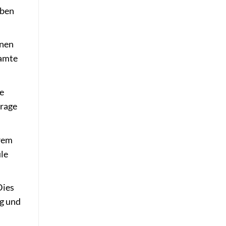
oben
enen
samte
e
trage
erem
üle
Dies
ng und