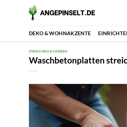
Zum
Inhalt
springen
DEKO & WOHNAKZENTE
EINRICHT
STREICHEN & FARBEN
Waschbetonplatten streic