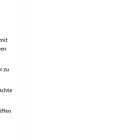
 mit
den
r zu
Achte
iffen