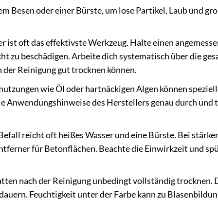
m Besen oder einer Bürste, um lose Partikel, Laub und gr
r ist oft das effektivste Werkzeug. Halte einen angemess
ht zu beschädigen. Arbeite dich systematisch über die ge
ch der Reinigung gut trocknen können.
utzungen wie Öl oder hartnäckigen Algen können speziell
r die Anwendungshinweise des Herstellers genau durch und 
Befall reicht oft heißes Wasser und eine Bürste. Bei stärk
entferner für Betonflächen. Beachte die Einwirkzeit und sp
ten nach der Reinigung unbedingt vollständig trocknen. 
 dauern. Feuchtigkeit unter der Farbe kann zu Blasenbildu