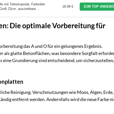
le mit Teleskopstab, Farbroller
18,99 €
ZUM TOP ANGEBO
 Groß 23cm, ausziehbare ...
n: Die optimale Vorbereitung für
 Vorbereitung das A und O für ein gelungenes Ergebnis.
 als glatte Betonflächen, was besondere Sorgfalt erforder
s eine Grundierung sind entscheidend, um sicherzustellen,
onplatten
ndliche Reinigung. Verschmutzungen wie Moos, Algen, Erde,
tändig entfernt werden. Andernfalls wird die neue Farbe ni